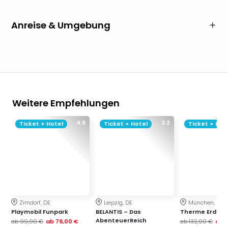
Anreise & Umgebung
Weitere Empfehlungen
4.6
3.2
Ticket + Hotel
Ticket + Hotel
Ticket + Hot
Zirndorf, DE
Leipzig, DE
München, DE
Playmobil Funpark
BELANTIS – Das
Therme Erding
AbenteuerReich
ab
99,00 €
ab
79,00 €
ab
132,00 €
ab