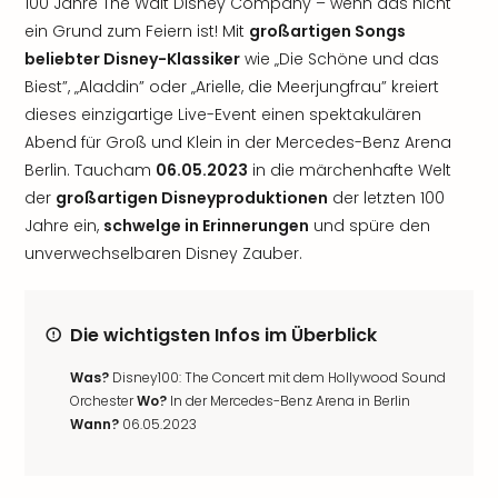
100 Jahre The Walt Disney Company – wenn das nicht
ein Grund zum Feiern ist! Mit
großartigen Songs
beliebter Disney-Klassiker
wie „Die Schöne und das
Biest”, „Aladdin” oder „Arielle, die Meerjungfrau” kreiert
dieses einzigartige Live-Event einen spektakulären
Abend für Groß und Klein in der Mercedes-Benz Arena
Berlin. Taucham
06.05.2023
in die märchenhafte Welt
der
großartigen Disneyproduktionen
der letzten 100
Jahre ein,
schwelge in Erinnerungen
und spüre den
unverwechselbaren Disney Zauber.
Die wichtigsten Infos im Überblick
Was?
Disney100: The Concert mit dem Hollywood Sound
Orchester
Wo?
In der Mercedes-Benz Arena in Berlin
Wann?
06.05.2023