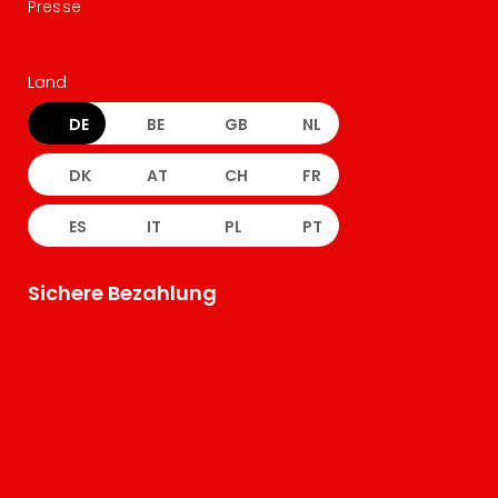
Presse
Land
DE
BE
GB
NL
DK
AT
CH
FR
ES
IT
PL
PT
Sichere Bezahlung