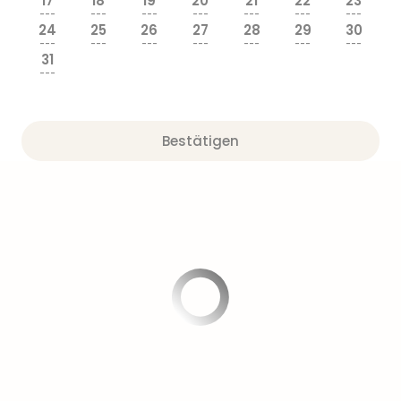
17
18
19
20
21
22
23
---
---
---
---
---
---
---
24
25
26
27
28
29
30
---
---
---
---
---
---
---
31
---
Bestätigen