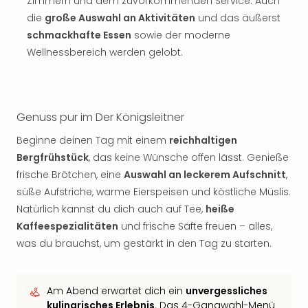
Zimmern und dem zuvorkommenden Service. Auch
die
große Auswahl an Aktivitäten
und das äußerst
schmackhafte Essen
sowie der moderne
Wellnessbereich werden gelobt.
Genuss pur im Der Königsleitner
Beginne deinen Tag mit einem
reichhaltigen
Bergfrühstück
, das keine Wünsche offen lässt. Genieße
frische Brötchen, eine
Auswahl an leckerem Aufschnitt
,
süße Aufstriche, warme Eierspeisen und köstliche Müslis.
Natürlich kannst du dich auch auf Tee,
heiße
Kaffeespezialitäten
und frische Säfte freuen – alles,
was du brauchst, um gestärkt in den Tag zu starten.
Am Abend erwartet dich ein
unvergessliches
kulinarisches Erlebnis
. Das 4-Gangwahl-Menü