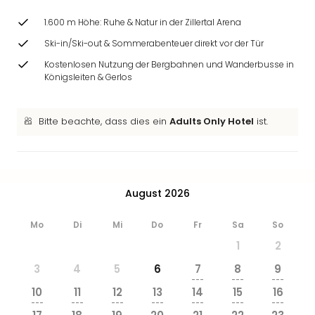
1.600 m Höhe: Ruhe & Natur in der Zillertal Arena
Ski-in/Ski-out & Sommerabenteuer direkt vor der Tür
Kostenlosen Nutzung der Bergbahnen und Wanderbusse in
Königsleiten & Gerlos
Bitte beachte, dass dies ein
Adults Only Hotel
ist.
August 2026
Mo
Di
Mi
Do
Fr
Sa
So
1
2
3
4
5
6
7
8
9
---
---
---
10
11
12
13
14
15
16
---
---
---
---
---
---
---