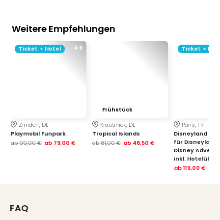
Weitere Empfehlungen
4.6
Ticket + Hotel
Ticket + Hot
Frühstück
Zirndorf, DE
Krausnick, DE
Paris, FR
Playmobil Funpark
Tropical Islands
Disneyland Paris
für Disneyland
ab
99,00 €
ab
79,00 €
ab
81,00 €
ab
48,50 €
Disney Advent
inkl. Hotelübe
ab
119,00 €
FAQ