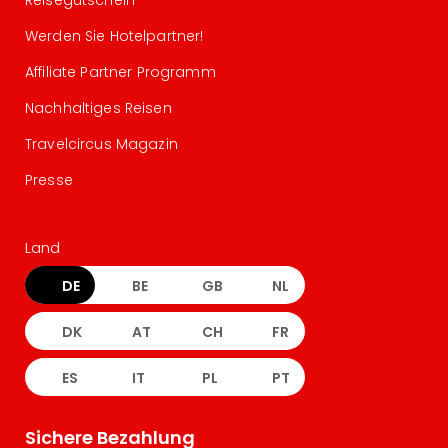
Reisegutschein
Werden Sie Hotelpartner!
Affiliate Partner Programm
Nachhaltiges Reisen
Travelcircus Magazin
Presse
Land
DE
BE
GB
NL
DK
AT
CH
FR
ES
IT
PL
PT
Sichere Bezahlung