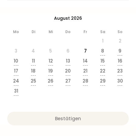
August 2026
Mo
Di
Mi
Do
Fr
Sa
So
1
2
3
4
5
6
7
8
9
---
---
10
11
12
13
14
15
16
---
---
---
---
---
---
---
17
18
19
20
21
22
23
---
---
---
---
---
---
---
24
25
26
27
28
29
30
---
---
---
---
---
---
---
31
---
Bestätigen