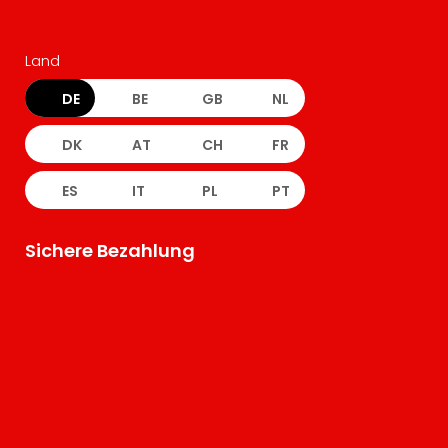
Land
DE
BE
GB
NL
DK
AT
CH
FR
ES
IT
PL
PT
Sichere Bezahlung