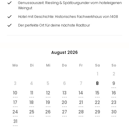
Genussauszeit: Riesling & Spätburgunder vom hoteleigenen
Weingut
Hotel mit Geschichte: Historisches Fachwerkhaus von 1408
Der perfekte Ort für deine nächste Radtour
August 2026
Mo
Di
Mi
Do
Fr
Sa
So
1
2
3
4
5
6
7
8
9
---
10
11
12
13
14
15
16
---
---
---
---
---
---
---
17
18
19
20
21
22
23
---
---
---
---
---
---
---
24
25
26
27
28
29
30
---
---
---
---
---
---
---
31
---