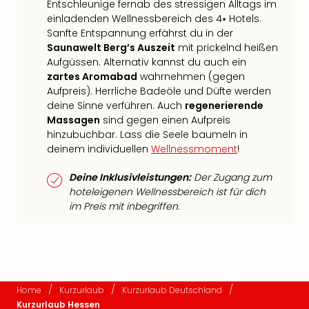
Entschleunige fernab des stressigen Alltags im
einladenden Wellnessbereich des 4⭑ Hotels.
Sanfte Entspannung erfährst du in der
Saunawelt Berg’s Auszeit
mit prickelnd heißen
Aufgüssen. Alternativ kannst du auch ein
zartes Aromabad
wahrnehmen (gegen
Aufpreis). Herrliche Badeöle und Düfte werden
deine Sinne verführen. Auch
regenerierende
Massagen
sind gegen einen Aufpreis
hinzubuchbar. Lass die Seele baumeln in
deinem individuellen
Wellnessmoment
!
Deine Inklusivleistungen:
Der Zugang zum
hoteleigenen Wellnessbereich ist für dich
im Preis mit inbegriffen.
/
/
/
Home
Kurzurlaub
Kurzurlaub Deutschland
Kurzurlaub Hessen