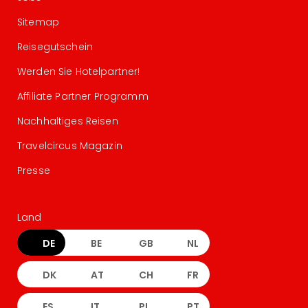
Sitemap
Reisegutschein
Werden Sie Hotelpartner!
Affiliate Partner Programm
Nachhaltiges Reisen
Travelcircus Magazin
Presse
Land
DE
BE
GB
NL
DK
AT
CH
FR
ES
IT
PL
PT