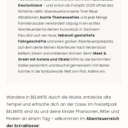
Deutschland
– und schon ab Frühjahr 2026 öffnet das
fröhliche
Idéfix’ Abenteuerland
seine Tore! Neue
Attraktionen,
bunte Themenwelten
und jede Menge
Familienzauber verwandeln Leipzig in ein echtes
Abenteuerziel für deinen Kurzurlaub in Sachsen!
Freu dich auf vier neue,
liebevoll gestaltete
Fahrgeschäfte
und einen großen Abenteuerspielplatz,
auf dem deine kleinen Abenteurer nach Herzenslust
klettern, toben und entdecken können. Beim
Meet &
Greet mit Asterix und Obelix
triffst du die berühmten
Gallier persönlich und tauchst gemeinsam mit deiner
Familie in die fantasievolle Welt von Parc Astérix ein.
Wandere in BELANTIS durch die Wüste, entdecke alte
Tempel und erfrische dich an der Oase. Im Freizeitpark
BELANTIS sind du und deine Kinder Pharaonen, Ritter und
Piraten an einem Tag – willkommen im
Abenteuerreich
der Extraklasse
!