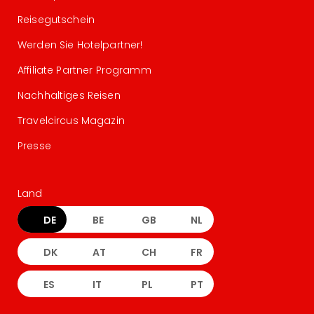
Reisegutschein
Werden Sie Hotelpartner!
Affiliate Partner Programm
Nachhaltiges Reisen
Travelcircus Magazin
Presse
Land
DE
BE
GB
NL
DK
AT
CH
FR
ES
IT
PL
PT