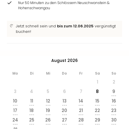
Nur 50 Minuten zu den Schlössern Neuschwanstein &
Hohenschwangau
Jetzt schnell sein und
bis zum 12.06.2025
vergünstigt
buchen!
August 2026
Mo
Di
Mi
Do
Fr
Sa
So
1
2
3
4
5
6
7
8
9
---
10
11
12
13
14
15
16
---
---
---
---
---
---
---
17
18
19
20
21
22
23
---
---
---
---
---
---
---
24
25
26
27
28
29
30
---
---
---
---
---
---
---