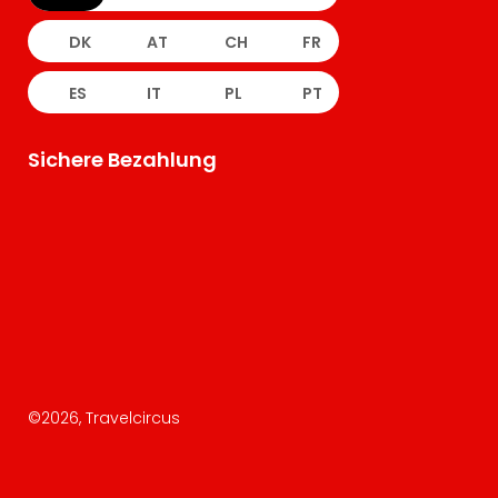
DK
AT
CH
FR
ES
IT
PL
PT
Sichere Bezahlung
©
2026
, Travelcircus