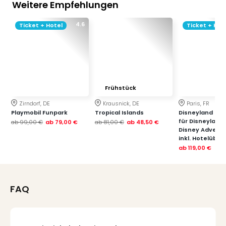
Weitere Empfehlungen
4.6
Ticket + Hotel
Ticket + Hot
Frühstück
Zirndorf, DE
Krausnick, DE
Paris, FR
Playmobil Funpark
Tropical Islands
Disneyland Paris
für Disneyland
ab
99,00 €
ab
79,00 €
ab
81,00 €
ab
48,50 €
Disney Advent
inkl. Hotelübe
ab
119,00 €
FAQ