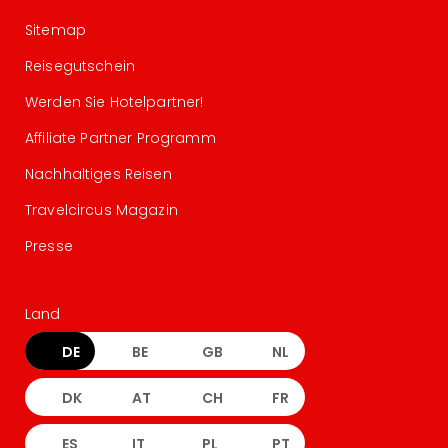
Sitemap
Reisegutschein
Werden Sie Hotelpartner!
Affiliate Partner Programm
Nachhaltiges Reisen
Travelcircus Magazin
Presse
Land
DE
BE
GB
NL
DK
AT
CH
FR
ES
IT
PL
PT