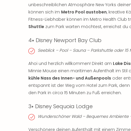
unbeschreiblichen Atmosphäre New Yorks deinen
können sich im
Metro Pool austoben
, kreative 
Fitness-Liebhaber können im Metro Health Club t
Shuttle
zum Park warten möchtest, erreichst du d
4⭑ Disney Newport Bay Club
Seeblick – Pool – Sauna – Parkshuttle oder 1
Ahoi und herzlich willkommen! Direkt am
Lake Di
Minnie Mouse einen maritimen Aufenthalt im Stil 
kühle Nass des Innen- und Außenpools
oder ent
entspannt ist der Weg vom Hotel zum Park, denn
den Park in circa 15 Minuten zu Fuß erreichen.
3⭑ Disney Sequoia Lodge
Wunderschöner Wald – Bequemes Ambiente – P
Verschönere deinen Aufenthalt mit einem Zimme