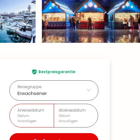
Bestpreisgarantie
Reisegruppe
Erwachsener
Anreisedatum
Abreisedatum
Datum
Datum
hinzufügen
hinzufügen