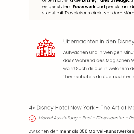
Untermalt wird die
Disney Tales of Magic
S
eingesetztem
Feuerwerk
und perfekt auf di
stehst mit Travelcircus direkt vor dem Mär
Übernachten in den Disne
Aufwachen und in wenigen Minuten
das? Während des Magischen Win
wahr! Such dir aus in welchem d
Themenhotels du übernachten 
4⭑ Disney Hotel New York - The Art of M
Marvel Ausstellung – Pool – Fitnesscenter – P
Zwischen den
mehr als 350 Marvel-Kunstwerke