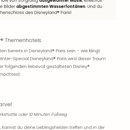
how von sorgfältig
ausgewählter Musik
, effektvoll
e Bilder
abgestimmten Wasserfontänen
. Und du
chenschloss des Disneyland® Paris!
y® Themenhotels
 bereits in Disneyland® Paris sein – wie klingt
ter-Special Disneyland® Paris wird dieser Traum
er folgenden liebevoll gestalteten Disney®
möchtest:
arvel
arkshuttle oder 10 Minuten Fußweg
n
, kannst du deine Lieblingshelden treffen und in der