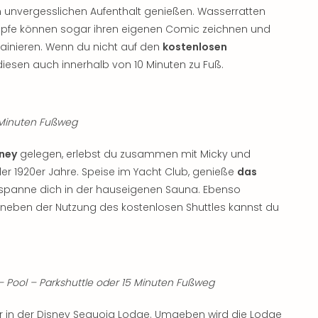
 unvergesslichen Aufenthalt genießen. Wasserratten
Köpfe können sogar ihren eigenen Comic zeichnen und
rainieren. Wenn du nicht auf den
kostenlosen
iesen auch innerhalb von 10 Minuten zu Fuß.
5 Minuten Fußweg
sney
gelegen, erlebst du zusammen mit Micky und
der 1920er Jahre. Speise im Yacht Club, genieße
das
spanne dich in der hauseigenen Sauna. Ebenso
 neben der Nutzung des kostenlosen Shuttles kannst du
ool – Parkshuttle oder 15 Minuten Fußweg
r in der Disney Sequoia Lodge. Umgeben wird die Lodge